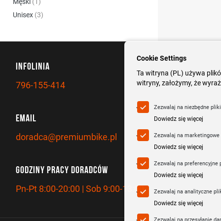
produkt
Męski
1
produkty
Unisex
3
Cookie Settings
INFOLINIA
Ta witryna (PL) używa plikó
witryny, założymy, że wyraż
796-155-414
Zezwalaj na niezbędne plik
EMAIL
Dowiedz się więcej
doradca@premiumbike.pl
Zezwalaj na marketingowe 
Dowiedz się więcej
Zezwalaj na preferencyjne p
GODZINY PRACY DORADCÓW
Dowiedz się więcej
Pn-Pt 8:00-20:00 | Sob 9:00-13:00
Zezwalaj na analityczne pli
Dowiedz się więcej
Zezwalaj na przesyłanie d