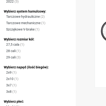
produkty
2022
3
Wybierz system hamulcowy:
produkty
Tarczowe hydrauliczne
2
produkt
Tarczowe mechaniczne
1
produkt
Szczękowe V-brake
1
Wybierz rozmiar kół:
produkt
27,5 cala
1
produkt
28 cali
1
produkty
29 cali
3
Wybierz napęd (ilość biegów):
produkt
2x9
1
produkt
2x10
1
produkt
3x7
1
produkt
3x8
1
Wybierz płeć: