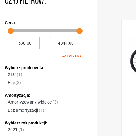
UŻYJ FILTRÓW:
Cena
-----
ZATWIERDŹ
Wybierz producenta:
produkt
XLC
1
produkty
Fuji
3
Amortyzacja:
produkty
Amortyzowany widelec
3
produkt
Bez amortyzacji
1
Wybierz rok produkcji:
produkt
2021
1