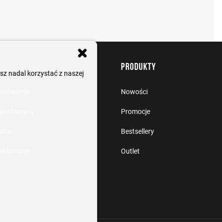
PRODUKTY
sz nadal korzystać z naszej
amówienie
Nowości
ana towaru
Promocje
alna
Bestsellery
reklamacje
Outlet