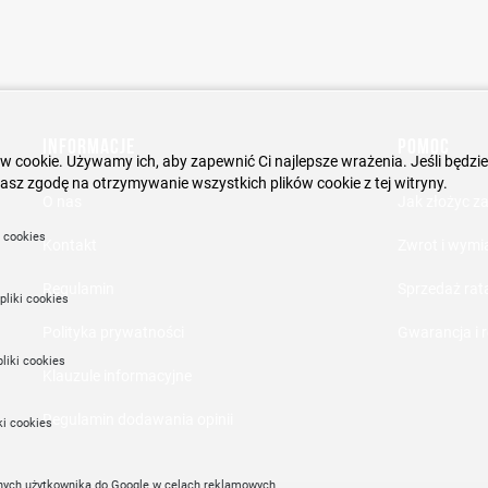
INFORMACJE
POMOC
w cookie. Używamy ich, aby zapewnić Ci najlepsze wrażenia. Jeśli będzie
asz zgodę na otrzymywanie wszystkich plików cookie z tej witryny.
O nas
Jak złożyc z
i cookies
Kontakt
Zwrot i wymi
Regulamin
Sprzedaż rat
pliki cookies
Polityka prywatności
Gwarancja i 
liki cookies
Klauzule informacyjne
Regulamin dodawania opinii
ki cookies
anych użytkownika do Google w celach reklamowych