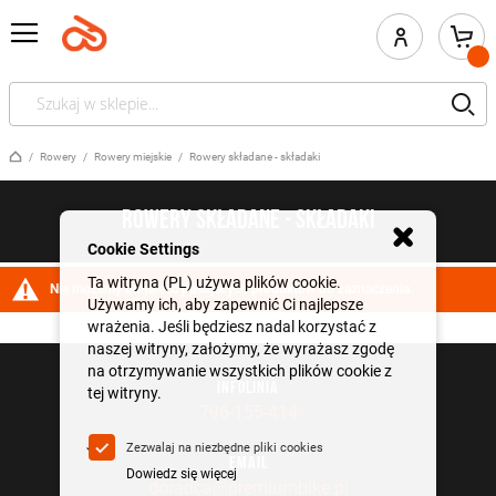
Przejdź
do
treści
Szukaj
Strona główna
Rowery
Rowery miejskie
Rowery składane - składaki
ROWERY SKŁADANE - SKŁADAKI
Cookie Settings
Ta witryna (PL) używa plików cookie.
Nie możemy odnaleźć pasujących produktów do zaznaczenia.
Używamy ich, aby zapewnić Ci najlepsze
wrażenia. Jeśli będziesz nadal korzystać z
naszej witryny, założymy, że wyrażasz zgodę
na otrzymywanie wszystkich plików cookie z
INFOLINIA
tej witryny.
796-155-414
Zezwalaj na niezbędne pliki cookies
EMAIL
Dowiedz się więcej
doradca@premiumbike.pl