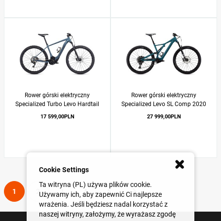
Rower górski elektryczny
Rower górski elektryczny
Specialized Turbo Levo Hardtail
Specialized Levo SL Comp 2020
Comp 2020
17 599,00PLN
27 999,00PLN
Cookie Settings
Ta witryna (PL) używa plików cookie.
Strona
Strona
Następne
1
2
3
4
5
Używamy ich, aby zapewnić Ci najlepsze
Strona
Strona
Strona
Strona
ie czytasz stronę
wrażenia. Jeśli będziesz nadal korzystać z
naszej witryny, założymy, że wyrażasz zgodę