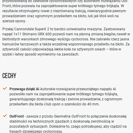
przystosowaną do zawodów cyclocrossowych czy autorskim rozwiązaniu Out-
Front, które pozwala na zaprojektowanie super krótkiego tylnego trójkąta. W
rezultacie otrzymujemy rower z niezrównaną trakcją, niewiarygodnie pewnym
prowadzeniem oraz ogromnym prześwitem na błoto, lub jak ktoś woli na
szersze opony.
Przełaj Cannondale SuperX 2 to bardzo uniwersalna maszyna. Zastosowany
napęd 1x11 Shimano GRX 600 pozwoli nam na płynną zmianę biegów, nawet w
błotnistych warunkach zimowego wyścigu cyclocross. Nie zabrakło rzecz jasna
hamulców tarczowych a także wcześniej wspomnianego prześwitu na błoto. Za
sztywność całości odpowiadają lekkie koła na sztywnych osiach – które w
szybki i łatwy sposób wymienimy na zawodach.
CECHY
Przewaga dzięki Ai
Autorskie rozwiązanie przesuniętego napędu Ai
pozwoliło nam na zaprojektowanie super krótkiego tylnego trójkąta,
gwarantującego doskonałą trakcję i zwinne prowadzenie, z ogromnym
prześwitem dla błota i/lub opon o szerokości do 40 mm.
OutFront
- zawsze z przodu Geometria OutFront to połączenie doskonałej
stabilności na technicznych zjazdach z doskonałą zwrotnością w
pozostałych sytuacjach. Dokładnie to, czego potrzebujesz, aby rządzić na
trasach dzisiejszego cyclocrossu.