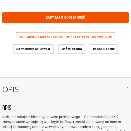
ZAPYTAJ O DOSTĘPNOŚĆ
WĄTPLIWOŚCI? ZADZWOŃ DO NAS - PN-PT 8:00-20:00 | SOB 9:00-13:00
MASZ FIRMĘ? ODLICZ VAT
WEŹ W LEASING
NEGOCJUJ CENĘ
OPIS
OPIS
Jeśli poszukujesz idealnego roweru przełajowego – Cannondale SuperX 2
zdecydowanie wpisuje się w te kryteria. Rower został zbudowany na bardzo
lekkiej karbonowej ramie z wewnętrznym prowadzeniem linek, geometrią