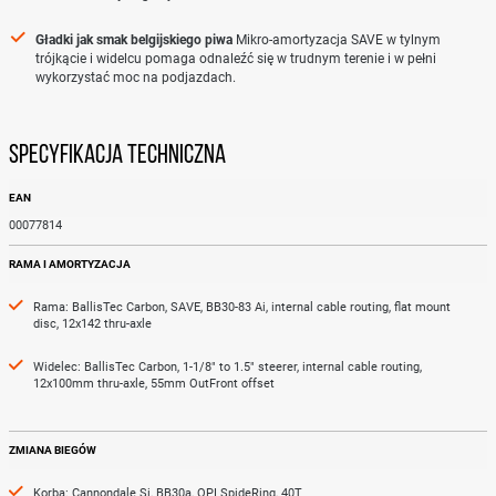
Gładki jak smak belgijskiego piwa
Mikro-amortyzacja SAVE w tylnym
trójkącie i widelcu pomaga odnaleźć się w trudnym terenie i w pełni
wykorzystać moc na podjazdach.
SPECYFIKACJA TECHNICZNA
Więcej
EAN
informacji
00077814
RAMA I AMORTYZACJA
Rama: BallisTec Carbon, SAVE, BB30-83 Ai, internal cable routing, flat mount
disc, 12x142 thru-axle
Widelec: BallisTec Carbon, 1-1/8" to 1.5" steerer, internal cable routing,
12x100mm thru-axle, 55mm OutFront offset
ZMIANA BIEGÓW
Korba: Cannondale Si, BB30a, OPI SpideRing, 40T