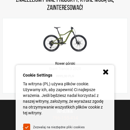
Znaleźliśmy inne produkty, które mogą Cię
zainteresować!
Rower górski
Giant Trance 3 2020
Cookie Settings
8999,00 PLN
Ta witryna (PL) używa plików cookie.
Używamy ich, aby zapewnić Ci najlepsze
wrażenia. Jeśli będziesz nadal korzystać z
naszej witryny, założymy, że wyrażasz zgodę
na otrzymywanie wszystkich plików cookie z
INFOLINIA
tej witryny.
796-155-414
Zezwalaj na niezbędne pliki cookies