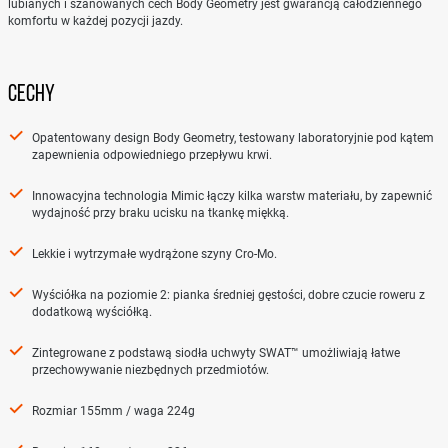
lubianych i szanowanych cech Body Geometry jest gwarancją całodziennego
komfortu w każdej pozycji jazdy.
CECHY
Opatentowany design Body Geometry, testowany laboratoryjnie pod kątem
zapewnienia odpowiedniego przepływu krwi.
Innowacyjna technologia Mimic łączy kilka warstw materiału, by zapewnić
wydajność przy braku ucisku na tkankę miękką.
Lekkie i wytrzymałe wydrążone szyny Cro-Mo.
Wyściółka na poziomie 2: pianka średniej gęstości, dobre czucie roweru z
dodatkową wyściółką.
Zintegrowane z podstawą siodła uchwyty SWAT™ umożliwiają łatwe
przechowywanie niezbędnych przedmiotów.
Rozmiar 155mm / waga 224g