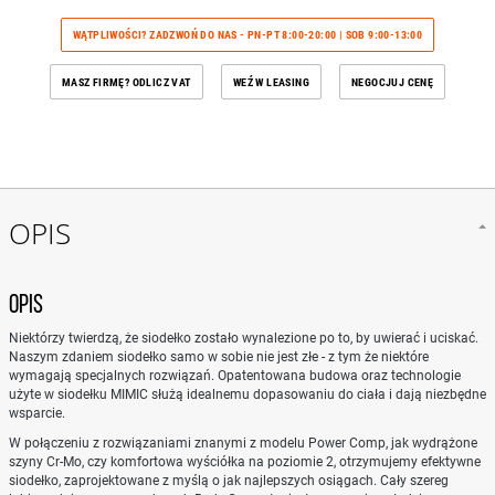
WĄTPLIWOŚCI? ZADZWOŃ DO NAS - PN-PT 8:00-20:00 | SOB 9:00-13:00
MASZ FIRMĘ? ODLICZ VAT
WEŹ W LEASING
NEGOCJUJ CENĘ
OPIS
OPIS
Niektórzy twierdzą, że siodełko zostało wynalezione po to, by uwierać i uciskać.
Naszym zdaniem siodełko samo w sobie nie jest złe - z tym że niektóre
wymagają specjalnych rozwiązań. Opatentowana budowa oraz technologie
użyte w siodełku MIMIC służą idealnemu dopasowaniu do ciała i dają niezbędne
wsparcie.
W połączeniu z rozwiązaniami znanymi z modelu Power Comp, jak wydrążone
szyny Cr-Mo, czy komfortowa wyściółka na poziomie 2, otrzymujemy efektywne
siodełko, zaprojektowane z myślą o jak najlepszych osiągach. Cały szereg